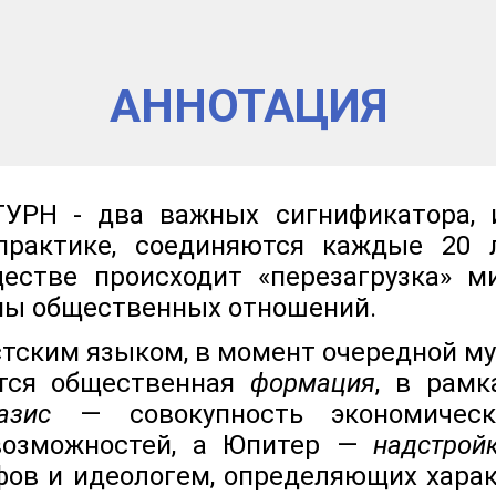
АННОТАЦИЯ
УРН - два важных сигнификатора, 
 практике, соединяются каждые 20 
естве происходит «перезагрузка» м
мы общественных отношений.
тским языком, в момент очередной м
ется общественная
формация
, в рамк
азис
— совокупность экономичес
 возможностей, а Юпитер —
надстрой
ов и идеологем, определяющих харак