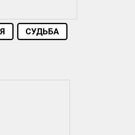
Я
СУДЬБА