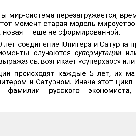
ы мир-система перезагружается, вре
 этот момент старая модель мироустр
а новая — еще не сформированной.
 лет соединение Юпитера и Сатурна п
 моменты случаются
супермутации
ил
выражаясь, возникает «суперхаос» или 
ии происходят каждые 5 лет, их м
итером и Сатурном. Иначе этот цикл 
о фамилии русского экономиста,