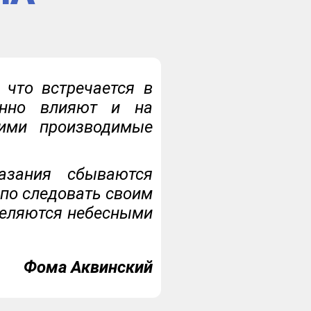
 что встречается в
енно влияют и на
 ими производимые
казания сбываются
епо следовать своим
деляются небесными
Фома Аквинский