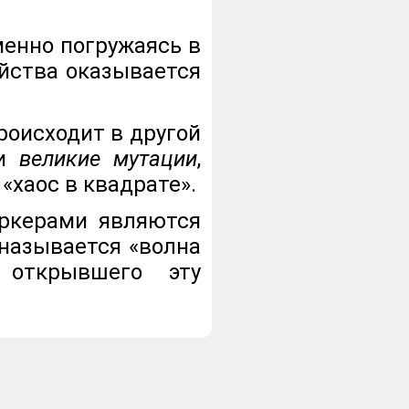
менно погружаясь в
ойства оказывается
роисходит в другой
и
великие мутации
,
«хаос в квадрате».
аркерами являются
называется «волна
 открывшего эту