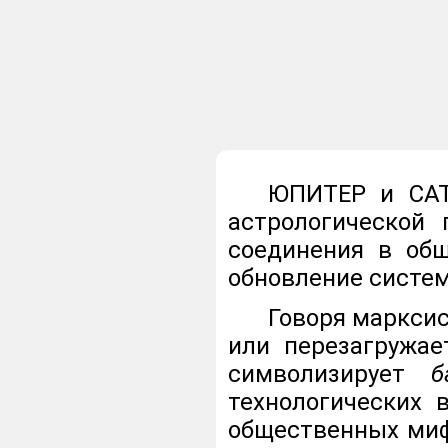
ЮПИТЕР и САТ
астрологической
соединения в общ
обновление систе
Говоря марксис
или перезагружа
символизирует
б
технологических
общественных миф