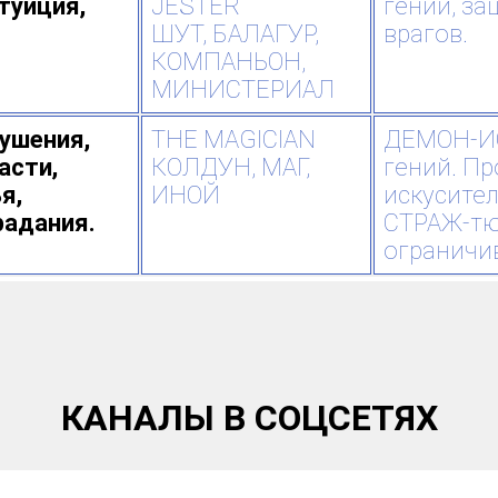
туиция,
JESTER
гений, з
ШУТ, БАЛАГУР,
врагов.
КОМПАНЬОН,
МИНИСТЕРИАЛ
ушения,
THE MAGICIAN
ДЕМОН-ИС
асти,
КОЛДУН, МАГ,
гений. Пр
я,
ИНОЙ
искусител
радания.
СТРАЖ-тю
ограничи
КАНАЛЫ В СОЦСЕТЯХ