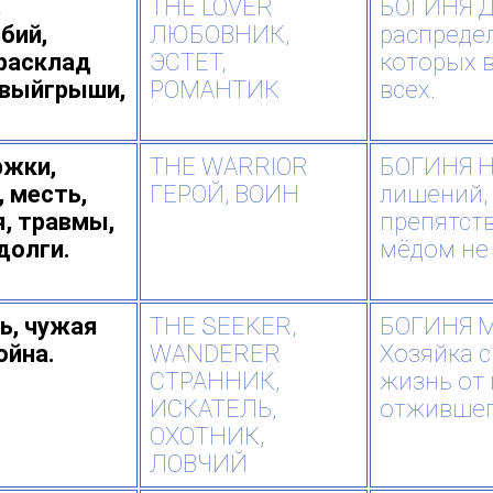
,
THE LOVER
БОГИНЯ Д
бий,
ЛЮБОВНИК,
распреде
расклад
ЭСТЕТ,
которых в
 выйгрыши,
РОМАНТИК
всех.
ржки,
THE WARRIOR
БОГИНЯ Н
, месть,
ГЕРОЙ, ВОИН
лишений,
я, травмы,
препятст
долги.
мёдом не 
ь, чужая
THE SEEKER,
БОГИНЯ М
ойна.
WANDERER
Хозяйка 
СТРАННИК,
жизнь от 
ИСКАТЕЛЬ,
отжившег
ОХОТНИК,
ЛОВЧИЙ