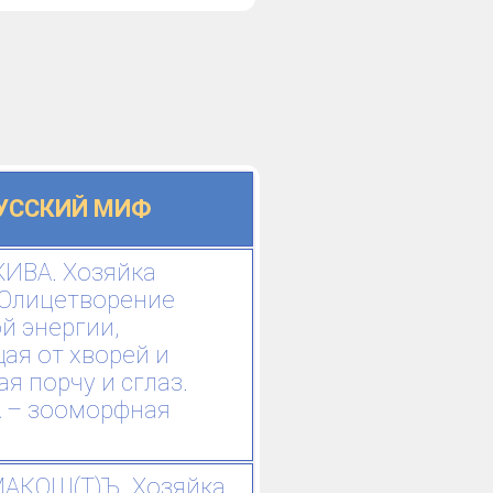
УССКИЙ МИФ
ИВА. Хозяйка
 Олицетворение
й энергии,
ая от хворей и
 порчу и сглаз.
 – зооморфная
АКОШ(Т)Ъ. Хозяйка