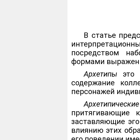
В статье пред
интерпретационн
посредством наб
формами выражен
Архетипы
это -
содержание колл
персонажей индив
Архетипически
притягивающие к
заставляющие эго
влиянию этих обра
его поведении им