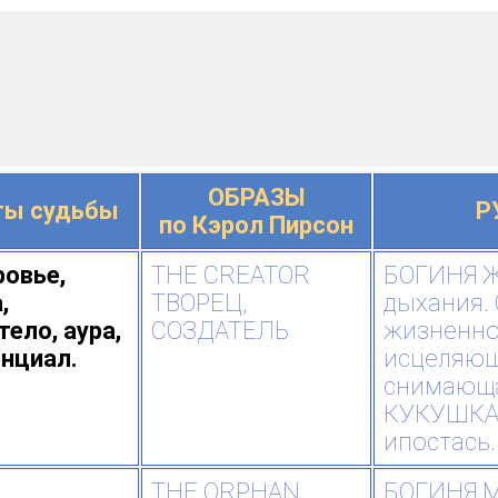
ОБРАЗЫ
ты судьбы
Р
по Кэрол Пирсон
овье,
THE CREATOR
БОГИНЯ Ж
,
ТВОРЕЦ,
дыхания.
ело, аура,
СОЗДАТЕЛЬ
жизненно
нциал.
исцеляющ
снимающая
КУКУШКА
ипостась.
THE ORPHAN
БОГИНЯ М