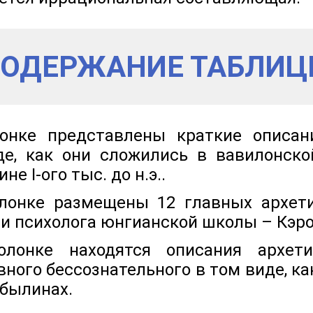
ОДЕРЖАНИЕ ТАБЛИ
онке представлены краткие описани
де, как они сложились в вавилонско
е I-ого тыс. до н.э..
онке размещены 12 главных архети
и психолога юнгианской школы – Кэро
лонке находятся описания архети
вного бессознательного в том виде, к
 былинах.