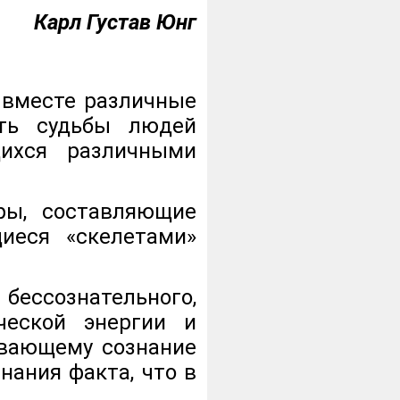
Карл Густав Юнг
 вместе различные
ать судьбы людей
щихся различными
ры, составляющие
ющиеся
скелетами
бессознательного,
ческой энергии и
ывающему сознание
нания факта, что в