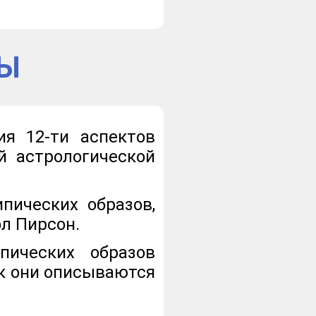
ЦЫ
я 12-ти аспектов
й астрологической
пических образов,
л Пирсон.
пических образов
ак они описываются