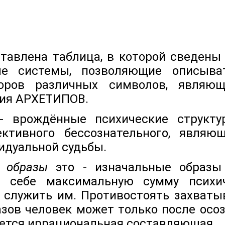
ставлена таблица, в которой сведены
ые системы, позволяющие описыв
оров различных символов, являю
ия АРХЕТИПОВ.
 врождённые психические структу
ективного бессознательного, явля
идуальной судьбы.
е образы
это - изначальные образы 
 себе максимальную сумму психи
 служить им. Противостоять захват
зов человек может только после осоз
еется иррациональная составляющая.