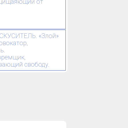
ащищаяющий от
КУСИТЕЛЬ. «Злой»
овокатор,
ь.
ремщик,
вающий свободу.