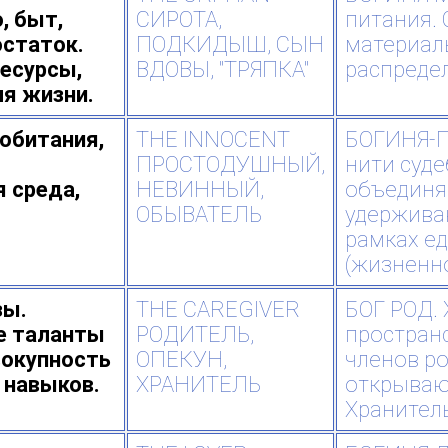
, быт,
СИРОТА,
питания.
остаток.
ПОДКИДЫШ, СЫН
материаль
есурсы,
ВДОВЫ, "ТРЯПКА"
распреде
я жизни.
обитания,
THE INNOCENT
БОГИНЯ-П
ПРОСТОДУШНЫЙ,
нити суде
 среда,
НЕВИННЫЙ,
объединя
ОБЫВАТЕЛЬ
удержива
рамках е
(жизненно
зы.
THE CAREGIVER
БОГ РОД.
е таланты
РОДИТЕЛЬ,
простран
вокупность
ОПЕКУН,
членов ро
 навыков.
ХРАНИТЕЛЬ
открываю
Хранитель