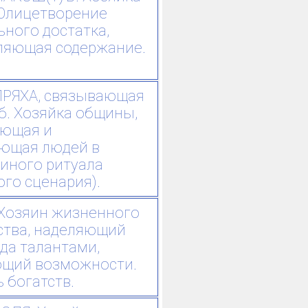
 Олицетворение
ного достатка,
ляющая содержание.
РЯХА, связывающая
б. Хозяйка общины,
ющая и
ющая людей в
диного ритуала
го сценария).
 Хозяин жизненного
ства, наделяющий
да талантами,
щий возможности.
 богатств.