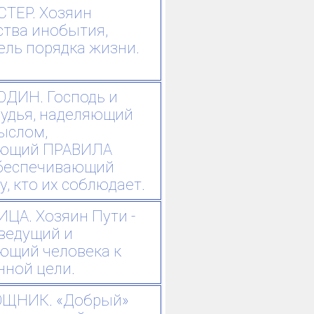
СТЕР. Хозяин
ства инобытия,
ель порядка жизни.
ОДИН. Господь и
удья, наделяющий
ыслом,
яющий ПРАВИЛА
беспечивающий
у, кто их соблюдает.
ЦА. Хозяин Пути -
- ведущий и
ющий человека к
нной цели.
ОЩНИК. «Добрый»