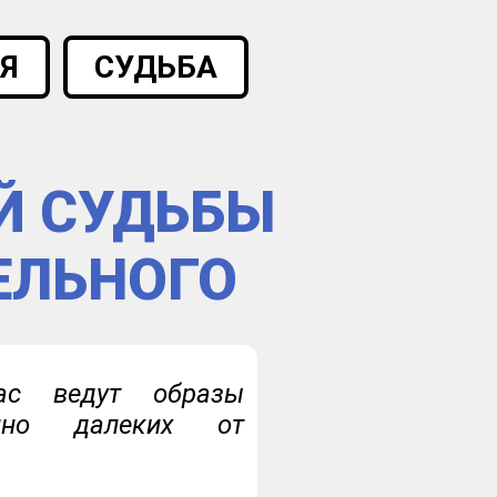
Я
СУДЬБА
Й СУДЬБЫ
ЕЛЬНОГО
ас ведут образы
айно далеких от