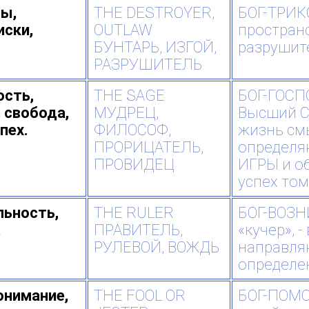
ы,
THE DESTROYER,
БОГ-ТРИК
иски,
OUTLAW
простран
БУНТАРЬ, ИЗГОЙ,
разрушит
РАЗРУШИТЕЛЬ
сть,
THE SAGE
БОГ-ГОСП
, свобода,
МУДРЕЦ,
Высший С
пех.
ФИЛОСОФ,
жизнь см
ПРОРИЦАТЕЛЬ,
определ
ПРОВИДЕЦ
ИГРЫ и о
успех том
ьность,
THE RULER
БОГ-ВОЗНИ
,
ПРАВИТЕЛЬ,
«кучер», 
РУЛЕВОЙ, ВОЖДЬ
направля
определе
нимание,
THE FOOL OR
БОГ-ПОМ