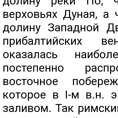
долину реки По, 
верховьях Дуная, а 
долину Западной Д
прибалтийских в
оказалась наибол
постепенно расп
восточное побере
которое в I-м в.н. 
заливом. Так римски