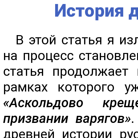
История д
В этой статья я и
на процесс становле
статья продолжает 
рамках которого у
«Аскольдово креще
призвании варягов»
.
древней истории ру