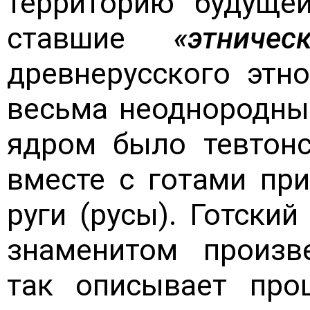
территорию будуще
ставшие
«этниче
древнерусского этн
весьма неоднородным
ядром было тевтонс
вместе с готами пр
руги (русы). Готски
знаменитом произ
так описывает про