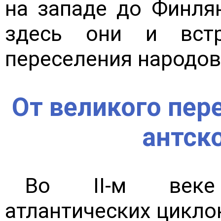
на западе до Финля
здесь они и встр
переселения народов
От великого пер
антск
Во II-м веке
атлантических циклон