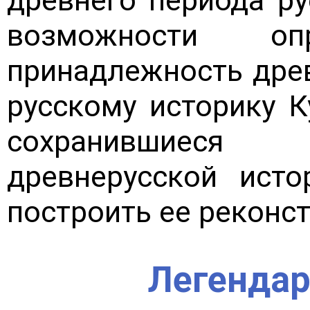
древнего периода ру
возможности опр
принадлежность древ
русскому историку К
сохранившиеся
древнерусской ист
построить ее реконс
Легендар